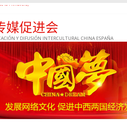
 la Primavera）
就走
传媒促进会
略合作伙伴
ACIÓN Y DIFUSIÓN INTERCULTURAL CHINA ESPAÑA