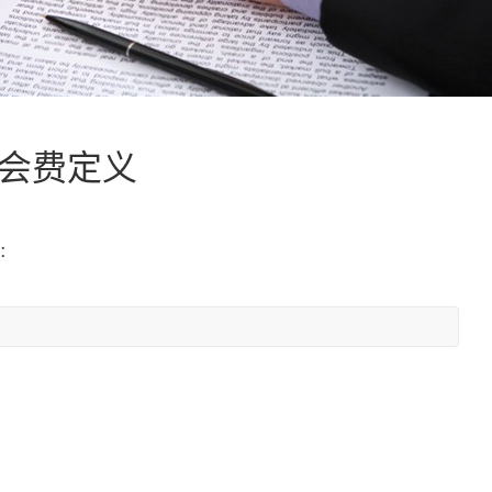
纳会费定义
：