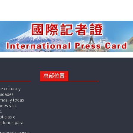
总部位置
e cultura y
ividades
omas, y todas
ones y la
.
oticias e
ándonos para