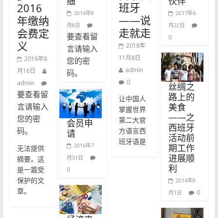
细
伙伴
班牙
2016
2016年8
2017年6
——说
年缴纳
月8日
月22日
走就走
会费定
要查看留
0
义
2018年
言请输入
11月8日
2016年8
您的密
admin
月16日
码。
0
admin
丝绸之
要查看留
路上的
让中国人
美食
言请输入
掌握世界
——之
您的密
第二大官
会员申
西班牙
码。
方语言西
请
活动前
班牙语是
2016年7
期工作
无法提供
进展顺
月31日
摘要。这
利
是一篇受
0
保护的文
2016年9
章。
0
月1日