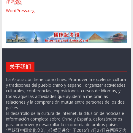
评论
RSS
WordPress.org
关于我们
La Asociación tiene como fines: Promover la excelente cultura
y tradiciones del pueblo chino y español, organizar actividades
culturales, conferencias, exposiciones, cursos de idiomas, y
todas aquellas actividades que ayudern a mejorar las
relaciones y la comprensión mutua entre personas de los dos
países.
El desarrollo de la cultura de Internet, la difusión de noticias e
información completa sobre China y España, esforzándonos
para promover y desarrollar la economía de ambos países
“西班牙中国文化交流与传媒促进会” 于2016年7月27日在西班牙内