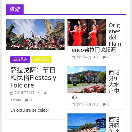
旅游
Oríg
enes
del
Flam
enco弗拉门戈起源
0
2016年7月31日
旅游景点
西中文化
萨拉戈萨：节日
西班
和民俗Fiestas y
牙9
Folclore
大水
疗中
2016年7月31日
心
admin
0
0
2016年7月31日
En octubre se celebr
西班
牙特
色沙