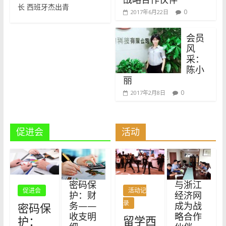
长 西班牙杰出青
0
2017年6月22日
会员
风
采：
陈小
丽
0
2017年2月8日
促进会
活动
密码保
与浙江
促进会
活动记
护：财
经济网
录
务——
成为战
密码保
收支明
略合作
留学西
护：