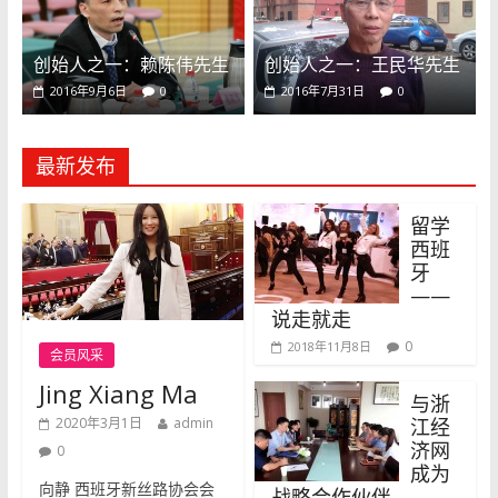
创始人之一：赖陈伟先生
创始人之一：王民华先生
2016年9月6日
0
2016年7月31日
0
最新发布
留学
西班
牙
——
说走就走
0
2018年11月8日
会员风采
Jing Xiang Ma
与浙
2020年3月1日
admin
江经
济网
0
成为
向静 西班牙新丝路协会会
战略合作伙伴