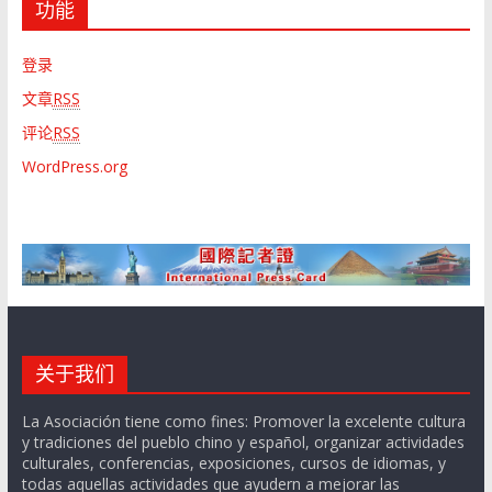
功能
登录
文章
RSS
评论
RSS
WordPress.org
关于我们
La Asociación tiene como fines: Promover la excelente cultura
y tradiciones del pueblo chino y español, organizar actividades
culturales, conferencias, exposiciones, cursos de idiomas, y
todas aquellas actividades que ayudern a mejorar las