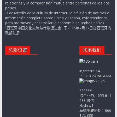
relaciones y la comprensión mutua entre personas de los dos
países.
El desarrollo de la cultura de Internet, la difusión de noticias e
información completa sobre China y España, esforzándonos
para promover y desarrollar la economía de ambos países
“西班牙中国文化交流与传媒促进会” 于2016年7月27日在西班牙内
政部注册
总部位置
联系我们
calle
ingriterra 54,
50010 ZARAGOZA
876
******
综合业务，655 611
688 微信：
xbyhrw1
马德里联络处：666
172 888