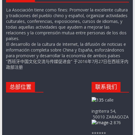
La Asociación tiene como fines: Promover la excelente cultura
y tradiciones del pueblo chino y español, organizar actividades
culturales, conferencias, exposiciones, cursos de idiomas, y
todas aquellas actividades que ayudern a mejorar las
relaciones y la comprensión mutua entre personas de los dos
países.
El desarrollo de la cultura de Internet, la difusión de noticias e
información completa sobre China y España, esforzándonos
para promover y desarrollar la economía de ambos países
“西班牙中国文化交流与传媒促进会” 于2016年7月27日在西班牙内
政部注册
总部位置
联系我们
calle
ingriterra 54,
50010 ZARAGOZA
876
******